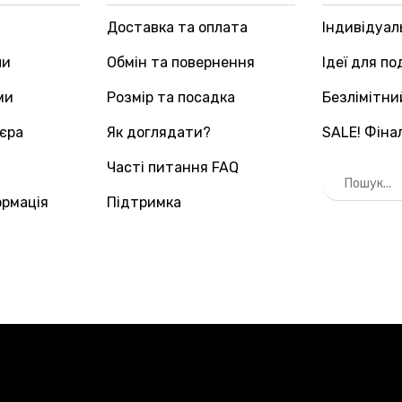
Доставка та оплата
Індивідуа
пи
Обмін та повернення
Ідеї для по
ми
Розмір та посадка
Безлімітни
'єра
Як доглядати?
SALE! Фіна
Часті питання FAQ
ормація
Підтримка