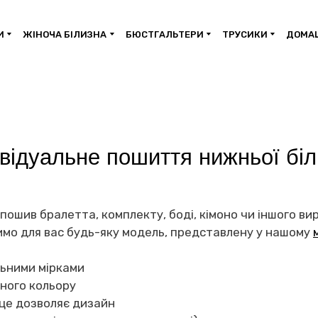
И
ЖІНОЧА БІЛИЗНА
БЮСТГАЛЬТЕРИ
ТРУСИКИ
ДОМАШ
відуальне пошиття нижньої бі
пошив бралетта, комплекту, боді, кімоно чи іншого ви
мо для вас будь-яку модель, представлену у нашому
льними мірками
ного кольору
 це дозволяє дизайн