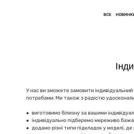
ВСЕ
НОВИНК
Інди
У нас ви зможете замовити індивідуальний 
потребами. Ми також з радістю удосконали
● виготовимо білизну за вашими індивідуа
● індивідуально підберемо мереживо бажа
● додамо різні типи підкладок у моделі, де