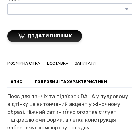
ДОДАТИ В КОШИК
РОЗМІРНА СІТКА
ДОСТАВКА
ЗАПИТАТИ
ОПИС
ПОДРОБИЦІ ТА ХАРАКТЕРИСТИКИ
Пояс для панчіх та підвʼязок DALIA у пудровому
відтінку це витончений акцент у жіночному
образі. Ніжний сатин мʼяко огортає силует,
підкреслюючи форми, а легка конструкція
забезпечує комфортну посадку.