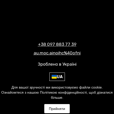
+38 097 883 77 39
au.moc.ainoihc%40ofni
Зроблено в Україні
UA
Для вашої зручності ми використовуємо файли cookie.
Умови використання сайту
Ознайомтеся з нашою Політикою конфіденційності, щоб дізнатися
Політика конфіденційності
більше.
© 2021-2026, CHIONIA | ХІОНІЯ
Прийняти