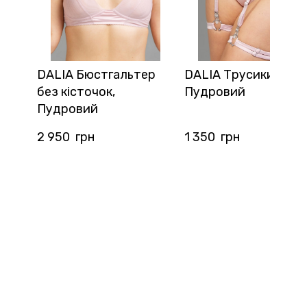
DALIA Бюстгальтер
DALIA Трусики Сліпи
без кісточок,
Пудровий
Пудровий
2 950  грн
1 350  грн