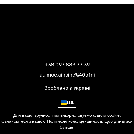
+38 097 883 77 39
au.moc.ainoihc%40ofni
Зроблено в Україні
UA
Для вашої зручності ми використовуємо файли cookie.
Умови використання сайту
Ознайомтеся з нашою Політикою конфіденційності, щоб дізнатися
Політика конфіденційності
більше.