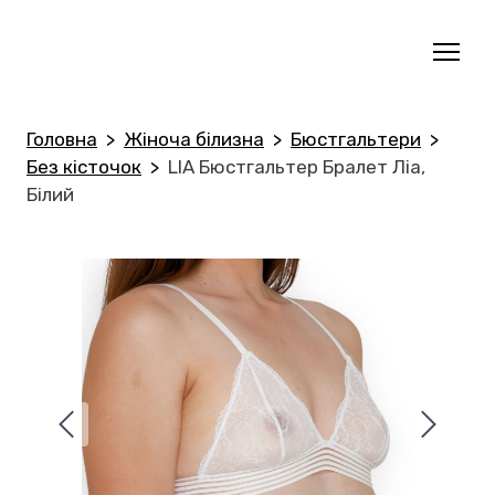
Головна
Жіноча білизна
Бюстгальтери
Без кісточок
LIA Бюстгальтер Бралет Ліа,
Білий