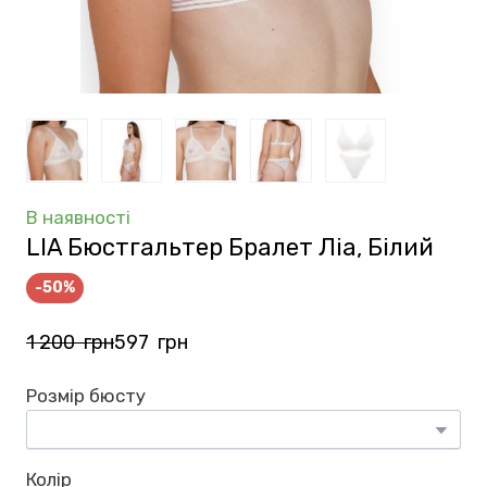
В наявності
LIA Бюстгальтер Бралет Ліа, Білий
-50%
1 200  грн
597  грн
Розмір бюсту
Колір