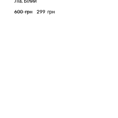
Ліа, Білий
600  грн
299  грн