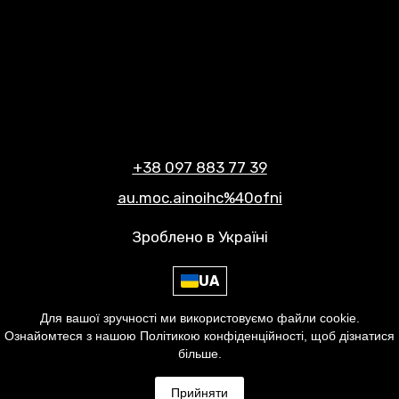
+38 097 883 77 39
au.moc.ainoihc%40ofni
Зроблено в Україні
UA
Для вашої зручності ми використовуємо файли cookie.
Умови використання сайту
Ознайомтеся з нашою Політикою конфіденційності, щоб дізнатися
Політика конфіденційності
більше.
© 2021-2026, CHIONIA | ХІОНІЯ
Прийняти