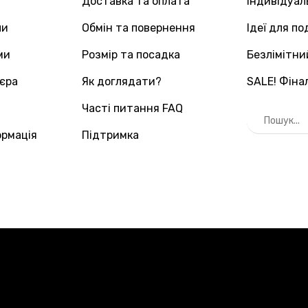
Доставка та оплата
Індивідуа
пи
Обмін та повернення
Ідеї для по
ми
Розмір та посадка
Безлімітни
'єра
Як доглядати?
SALE! Фіна
Часті питання FAQ
ормація
Підтримка