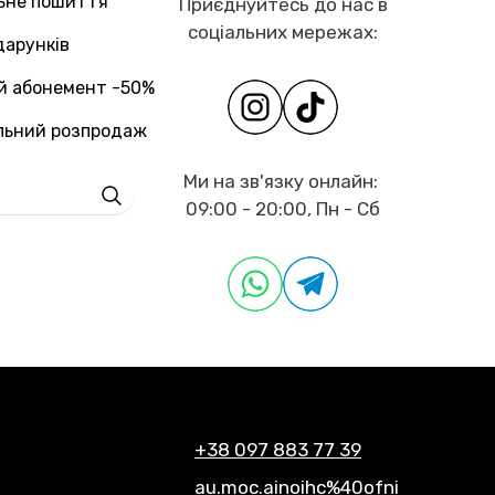
льне пошиття
Приєднуйтесь до нас в
соціальних мережах:
дарунків
й абонемент -50%
льний розпродаж
Ми на зв'язку онлайн:
09:00 - 20:00, Пн - Сб
+38 097 883 77 39
au.moc.ainoihc%40ofni