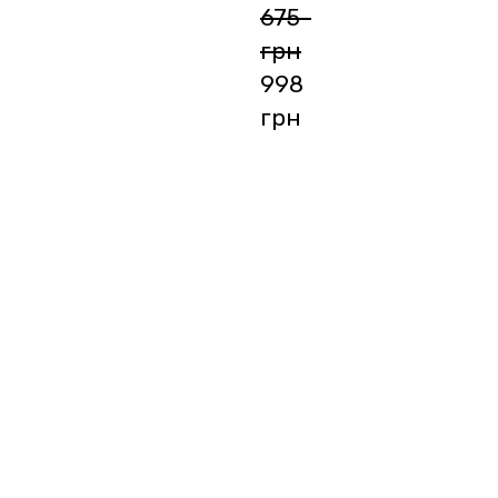
675  
грн
998  
грн