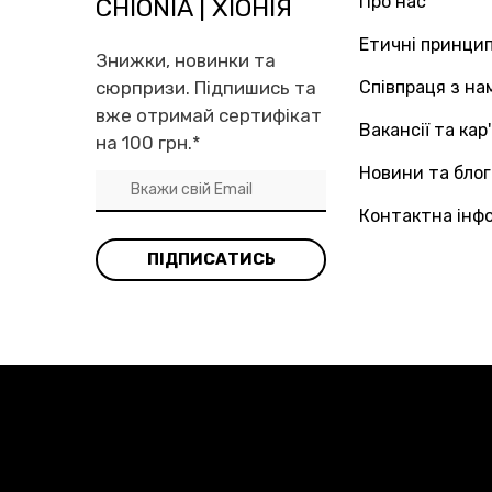
Про нас
CHIONIA | ХІОНІЯ
Етичні принци
Знижки, новинки та
сюрпризи. Підпишись та
Співпраця з на
вже отримай сертифікат
Вакансії та кар
на 100 грн.
*
Новини та блог
Контактна інф
ПІДПИСАТИСЬ