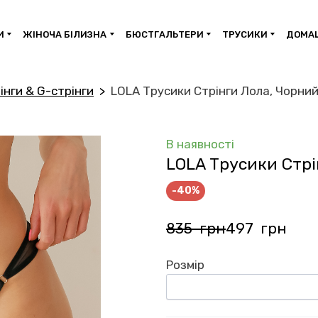
И
ЖІНОЧА БІЛИЗНА
БЮСТГАЛЬТЕРИ
ТРУСИКИ
ДОМАШ
інги & G-стрінги
LOLA Трусики Стрінги Лола, Чорни
В наявності
LOLA Трусики Стрі
-40%
835  грн
497  грн
Розмір