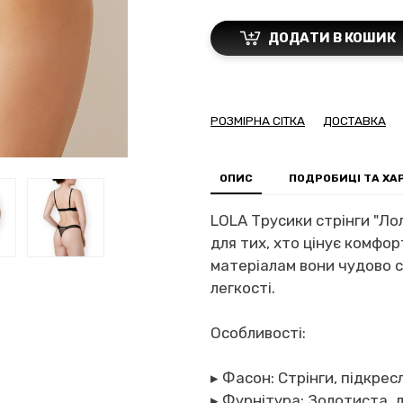
ДОДАТИ В КОШИК
РОЗМІРНА СІТКА
ДОСТАВКА
ОПИС
ПОДРОБИЦІ ТА Х
LOLA Трусики стрінги "Лол
для тих, хто цінує комфо
матеріалам вони чудово с
легкості.
Особливості:
▸ Фасон: Стрінги, підкр
▸ Фурнітура: Золотиста, 