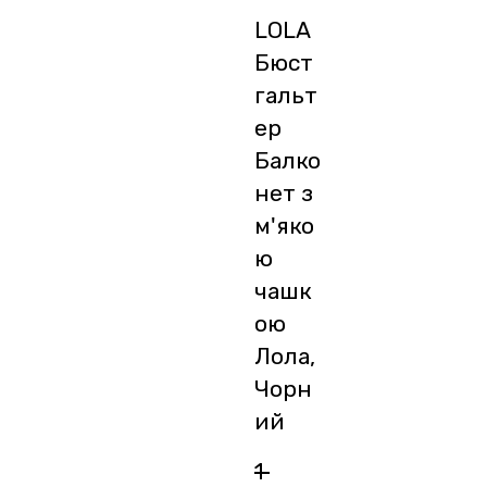
LOLA
Бюст
гальт
ер
Балко
нет з
м'яко
ю
чашк
ою
Лола,
Чорн
ий
1 